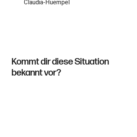
Als Unternehmer hast du eine große
Herausforderung zu meistern. Zeit ist
ein kostbares Gut. Unerschöpflich?
Fehlanzeige! Ein kompetentes Team ist
die Lösung!
Kommt dir diese Situation
bekannt vor?