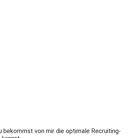
eraterin in der IT weiß ich, wie
en in IT & Engineering läuft. Ich
labla und doch charmant.
Du bekommst von mir die optimale Recruiting-