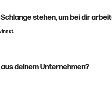
Schlange stehen, um bei dir arbei
winnst.
en aus deinem Unternehmen?
lt das Recruiting nebenher. Jeder so, wie er es für r
zeigen schreibst du selbst oder deine Assistentin. 