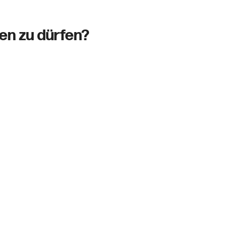
ten zu dürfen?
ichtig hält.
War bisher ok.