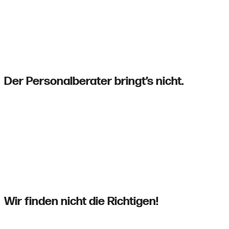
Doch seit ei
Der Personalberater bringt’s nicht.
Ihr brauc
Dein Team schiebt schon länger Überstunden
Wir finden nicht die Richtigen!
Du hast schon einmal jemanden eingestellt, der 