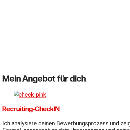
Nach 20 Jahren als Geschäftsführe
effektives und nachhaltiges Recru
gebe dir mein ganzes Wissen wei
Mein Angebot für dich
Recruiting-Check
IN
Ich analysiere deinen Bewerbungsprozess und zeig