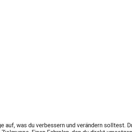
rin, Projektleiterin und Personalb
iting von Fach- und Führungskräft
ter. Kompakt. Individuell. Ohne B
e auf, was du verbessern und verändern solltest. 